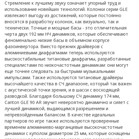
Стремление к лучшему звуку означает упорный труд и
использование новейших технологий. Колонки серии GLE
извлекают выгоду из достижений, которые постоянно
вносятся в разработку колонок, как визуально, так и
технически. Точные и мощные басы - это отличительная
черта двух 192 мм НЧ динамиков, которые обеспечивают
феноменально низкие басы в объемном корпусе
фазоинвертора. Вместо прежних драйверов с
алюминиевыми диафрагмами теперь используются
высокостабильные титановые диафрагмы, разработанные
специалистами по низкочастотным динамикам: они могут
еще точнее следовать за быстрыми музыкальными
импульсами. Также используются титановые драйверы
высочайшего качества в СЧ диапазоне, который так важен
с акустической точки зрения, и в шасси с восходящей
разводкой. Благодаря большому СЧ динамику 174 мм,
Canton GLE 90 AR звучит невероятно динамично и сияет с
лучшей динамикой, выдающимся разрешением и
непревзойденным балансом. В качестве идеальных
партнеров по игре также используются проверенные
временем алюминиево-марганцевые высокочастотные
динамики с куполом диаметром 25 мм, которые оснащены