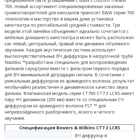
предназначен быть услышанным с B&W’s Custom Theater
700. Новый ассортимент специализированных заказных
громкоговорителей для кинозалов приносит B&W серии 700
технологии и мастерство в вашем доме установка
кинотеатра по рентабельной средней стоимости. Три
модели этой линейки объединяют идеально сочетается с
мебелью домашнего кинотеатра и может быть расположен
как левый, центральный, правый или динамики объёмного
звучания. Каждая акустическая система использует
высокочувствительные ВЧ диффузоры в нагрузочной трубе
Nautilus ™разработана специально для воспроизведения
фильмов саундтреки вместе с фильтром первого порядка
для ВЧ минимальной деградации сигнала. В сочетании с
уникальным диффузором из арамидного волокна, результат
необычайно реалистичен и динамическое качество звука
фильма. Флагманская модель серии CT700 CT7.3 LCRS имеет
пару НЧ динамиков (200 мм) вместе со специальным СЧ
диффузором из арамидного волокна FST ™ для
непревзойденного разборчивого, ясного и чёткого
звучания.
Спецификация Bowers & Wilkins CT7.3 LCRS
ВЧ диффузор в