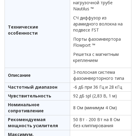
нагрузочной трубе
Nautilus ™
СЧ диффузор из
арамидного волокна на
Технические
подвесе FST
особенности
Порты фазоинвертора
Flowport ™
Решетка с магнитным
креплением
3-полосная система
Описание
фазоинверторного типа
Частотный диапазон
-6 дБ при 36 Гц и 28 кГц
Чувствительность
92 дБ spl (2,83 В, 1 м)
Номинальное
8 Ом (минимум 4 Ом)
сопротивление
Рекомендуемая
50 Вт - 200 Вт на 8 Ом
мощность усилителя
без клиппирования
Максимум.