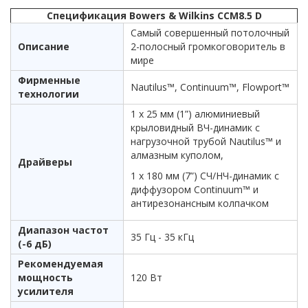
Спецификация Bowers & Wilkins CCM8.5 D
Самый совершенный потолочный
Описание
2-полосный громкоговоритель в
мире
Фирменные
Nautilus™, Continuum™, Flowport™
технологии
1 х 25 мм (1”) алюминиевый
крыловидный ВЧ-динамик с
нагрузочной трубой Nautilus™ и
алмазным куполом,
Драйверы
1 х 180 мм (7”) СЧ/НЧ-динамик с
диффузором Continuum™ и
антирезонансным колпачком
Диапазон частот
35 Гц - 35 кГц
(-6 дБ)
Рекомендуемая
мощность
120 Вт
усилителя