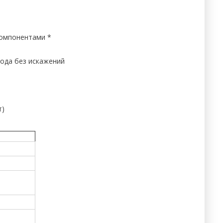
компонентами *
ода без искажений
т)