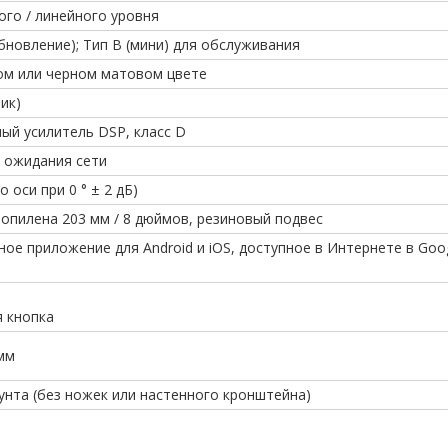
ого / линейного уровня
бновление); Тип B (мини) для обслуживания
ом или черном матовом цвете
пик)
ый усилитель DSP, класс D
е ожидания сети
По оси при 0 ° ± 2 дБ)
ропилена 203 мм / 8 дюймов, резиновый подвес
ное приложение для Android и iOS, доступное в Интернете в Goog
 кнопка
 мм
 фунта (без ножек или настенного кронштейна)