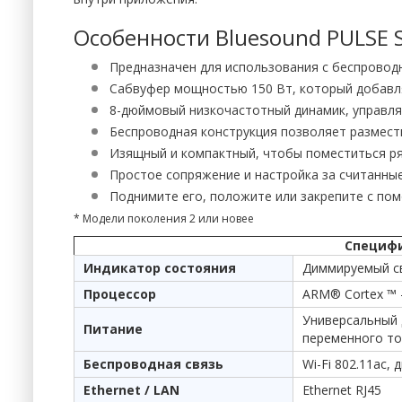
Особенности Bluesound PULSE 
Предназначен для использования с беспровод
Сабвуфер мощностью 150 Вт, который добавля
8-дюймовый низкочастотный динамик, управля
Беспроводная конструкция позволяет размести
Изящный и компактный, чтобы поместиться ря
Простое сопряжение и настройка за считанные
Поднимите его, положите или закрепите с по
* Модели поколения 2 или новее
Специфи
Индикатор состояния
Диммируемый с
Процессор
ARM® Cortex ™ -
Универсальный 
Питание
переменного ток
Беспроводная связь
Wi-Fi 802.11ac,
Ethernet / LAN
Ethernet RJ45