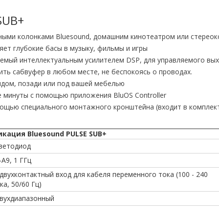
SUB+
ными колонками Bluesound, домашним кинотеатром или стерео
ет глубокие басы в музыку, фильмы и игры
емый интеллектуальным усилителем DSP, для управляемого вых
ть сабвуфер в любом месте, не беспокоясь о проводах.
дом, позади или под вашей мебелью
 минуты с помощью приложения BluOS Controller
мощью специального монтажного кронштейна (входит в комплек
кация Bluesound PULSE SUB+
ветодиод
A9, 1 ГГц
двухконтактный вход для кабеля переменного тока (100 - 240
а, 50/60 Гц)
 двухдиапазонный