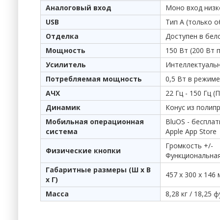
Аналоговый вход
Моно вход низк
USB
Тип А (только о
Отделка
Доступен в бел
Мощность
150 Вт (200 Вт 
Усилитель
Интеллектуальн
Потребляемая мощность
0,5 Вт в режим
АЧХ
22 Гц - 150 Гц (
Динамик
Конус из полип
Мобильная операционная
BluOS - бесплат
система
Apple App Store
Громкость +/-
Физические кнопки
Функциональная
Габаритные размеры (Ш x В
457 x 300 x 146
x Г)
Масса
8,28 кг / 18,25