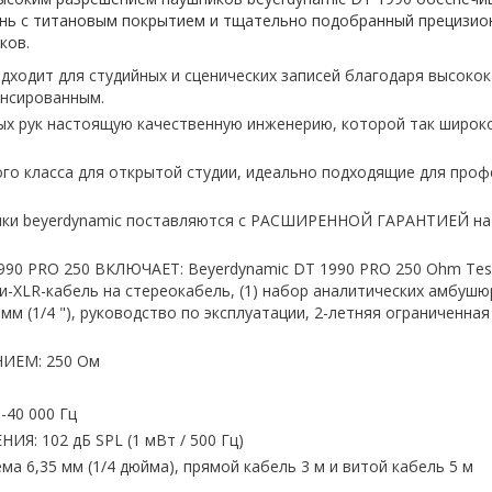
ань с титановым покрытием и тщательно подобранный прецизи
ков.
дит для студийных и сценических записей благодаря высокока
ансированным.
рук настоящую качественную инженерию, которой так широко 
 класса для открытой студии, идеально подходящие для профе
и beyerdynamic поставляются с РАСШИРЕННОЙ ГАРАНТИЕЙ на 
RO 250 ВКЛЮЧАЕТ: Beyerdynamic DT 1990 PRO 250 Ohm Tesla S
и-XLR-кабель на стереокабель, (1) набор аналитических амбуш
 мм (1/4 "), руководство по эксплуатации, 2-летняя ограниченн
ИЕМ:
250 Ом
40 000 Гц
ЕНИЯ:
102 дБ SPL (1 мВт / 500 Гц)
а 6,35 мм (1/4 дюйма), прямой кабель 3 м и витой кабель 5 м