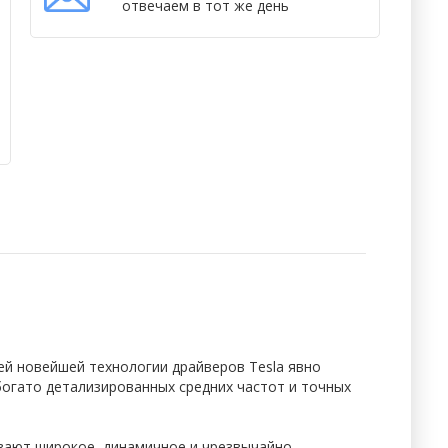
отвечаем в тот же день
ей новейшей технологии драйверов Tesla явно
огато детализированных средних частот и точных
ивают широкое, динамичное и чрезвычайно