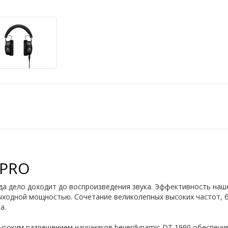
 PRO
да дело доходит до воспроизведения звука. Эффективность наш
ыходной мощностью. Сочетание великолепных высоких частот, б
а.
 высоким разрешением наушников beyerdynamic DT 1990 обеспеч