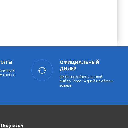
ЛАТЫ
ОФИЦИАЛЬНЫЙ
ДИЛЕР
наличный
м счета с
Не беспокойтесь за свой
выбор. У вас 14 дней на обмен
товара.
Подписка