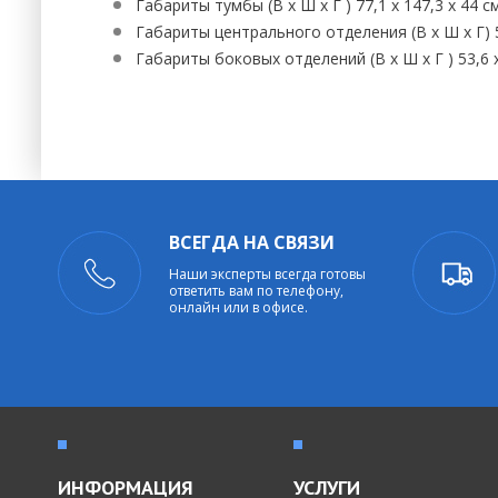
Габариты тумбы (В х Ш х Г ) 77,1 x 147,3 x 44 с
Габариты центрального отделения (В х Ш х Г) 53
Габариты боковых отделений (В х Ш х Г ) 53,6 x 
ВСЕГДА НА СВЯЗИ
Наши эксперты всегда готовы
ответить вам по телефону,
онлайн или в офисе.
ИНФОРМАЦИЯ
УСЛУГИ