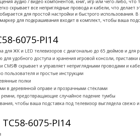
ения аудио / видео компонентов, книг, игр или чего-либо, что 
гко скрывает все неприглядные провода и кабели, что делает 
 собирается для простой настройки и быстрого использования. 
аркер для подкрашивания входит в комплект, чтобы ваша подс
8-6075-PI14
а для ЖК и LED телевизоров с диагональю до 65 дюймов и для 
 для удобного доступа и хранения игровой консоли, приставки
ми CMS® скрывает и управляет неприглядными проводами и каб
во пользователя и простые инструкции
евянные полки
ми в деревянной оправе и прозрачными стёклами
е ремни, предотвращающие случайное падение тумбы
ивания, чтобы ваша подставка под телевизор выглядела свежо и
TC58-6075-PI14
в