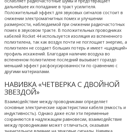
ослабляет радиочастотные шумы и предотвращает
дальнейшее их попадание в тракт усилителя.
Положительный эффект для звуковых сигналов состоит в
снижении электромагнитных помех и улучшении
размерности, наблюдаемой при снижении радиочастотных
помех в звуковом тракте. В положительных проводниках
кабелей Rocket 44 используется изоляция из вспененного
полиэтилена, так как воздух почти не поглощает энергию, а
полиэтилен не создает больших потерь и имеет «щадящий»
профиль искажений. Благодаря наличию воздуха во
вспененном полиэтилене последний вызывает гораздо
меньший эффект расфокусированности по сравнению с
другими материалами.
НАВИВКА «ЧЕТВЕРКА С ДВОЙНОЙ
ЗВЕЗДОЙ»
Взаимодействие между проводниками определяет
основные электрические характеристики кабеля (емкость и
индуктивность). Однако даже если эти переменные
сохраняются в надлежащем равновесии, взаимодействие
между проводниками может отличаться, оказывая
значительное влияние на звуковые сигналы. Навивка