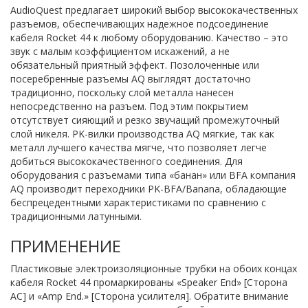
AudioQuest предлагает широкий выбор высококачественных
разъемов, обеспечивающих надежное подсоединение
кабеля Rocket 44 к любому оборудованию. Качество – это
звук с малым коэффициентом искажений, а не
обязательный приятный эффект. Позолоченные или
посеребренные разъемы AQ выглядят достаточно
традиционно, поскольку слой металла нанесен
непосредственно на разъем. Под этим покрытием
отсутствует сияющий и резко звучащий промежуточный
слой никеля. PK-вилки производства AQ мягкие, так как
металл лучшего качества мягче, что позволяет легче
добиться высококачественного соединения. Для
оборудования с разъемами типа «банан» или BFA компания
AQ производит переходники PK-BFA/Banana, обладающие
беспрецедентными характеристиками по сравнению с
традиционными латунными.
ПРИМЕНЕНИЕ
Пластиковые электроизоляционные трубки на обоих концах
кабеля Rocket 44 промаркированы «Speaker End» [Сторона
АС] и «Amp End.» [Сторона усилителя]. Обратите внимание