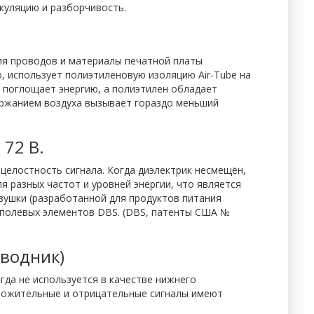
куляцию и разборчивость.
ия проводов и материалы печатной платы
о, использует полиэтиленовую изоляцию Air-Tube на
е поглощает энергию, а полиэтилен обладает
ержанием воздуха вызывает гораздо меньший
72 В.
целостность сигнала. Когда диэлектрик несмещён,
я разных частот и уровней энергии, что является
вушки (разработанной для продуктов питания
т полевых элементов DBS. (DBS, патенты США №
водник)
гда не используется в качестве нижнего
положительные и отрицательные сигналы имеют