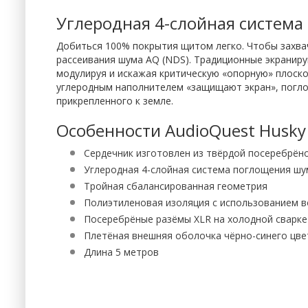
Углеродная 4-слойная систем
Добиться 100% покрытия щитом легко. Чтобы захва
рассеивания шума AQ (NDS). Традиционные экранир
модулируя и искажая критическую «опорную» плоско
углеродным наполнителем «защищают экран», поглощ
прикрепленного к земле.
Особенности AudioQuest Husky
Сердечник изготовлен из твёрдой посеребрён
Углеродная 4-слойная система поглощения шу
Тройная сбалансированная геометрия
Полиэтиленовая изоляция с использованием 
Посеребрёные разёмы XLR на холодной сварке
Плетёная внешняя оболочка чёрно-синего цве
Длина 5 метров