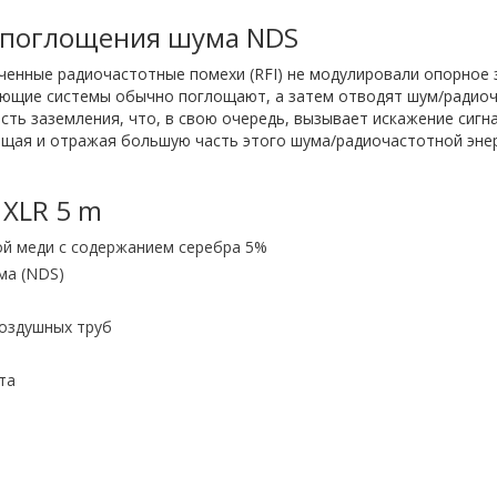
а поглощения шума NDS
ченные радиочастотные помехи (RFI) не модулировали опорное 
ующие системы обычно поглощают, а затем отводят шум/радио
сть заземления, что, в свою очередь, вызывает искажение сигн
ая и отражая большую часть этого шума/радиочастотной энерги
 XLR 5 m
ой меди с содержанием серебра 5%
ма (NDS)
воздушных труб
та