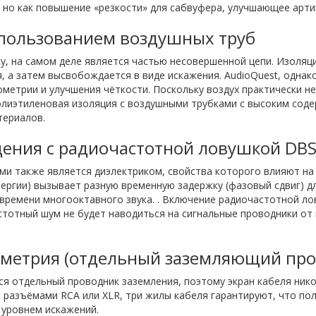
 но как повышение «резкости» для сабвуфера, улучшающее арти
спользованием воздушных труб
у, на самом деле является частью несовершенной цепи. Изоляц
, а затем высвобождается в виде искажения. AudioQuest, однак
метрии и улучшения чёткости. Поскольку воздух практически н
олиэтиленовая изоляция с воздушными трубками с высоким сод
териалов.
ения с радиочастотной ловушкой DBS 
и также является диэлектриком, свойства которого влияют на 
ергии) вызывает разную временную задержку (фазовый сдвиг) дл
времени многооктавного звука. . Включение радиочастотной ло
частотный шум не будет наводиться на сигнальные проводники о
ометрия (отдельный заземляющий про
я отдельный проводник заземления, поэтому экран кабеля нико
 с разъёмами RCA или XLR, три жилы кабеля гарантируют, что 
 уровнем искажений.