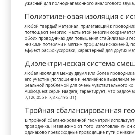
ужасный для полнодиапазонного аналогового звука,
Полиэтиленовая изоляция с и
Любой твёрдый материал, прилегающий к проводник
поглощают энергию. Часть этой энергии сохраняется
обоих проводниках для повышения стабилизации гео
низкими потерями и мягким профилем искажений, п
эффект расфокусировки, характерный для других ма
Диэлектрическая система смещ
Любая изоляция между двумя или более проводникам
его участие (поглощение и нелинейное выделение эн
реальной проблемой для очень чувствительного ко 
AudioQuest серии Niagara) гарантирует, что радио
7,126,055 и 7,872,195 B1)
Тройная сбалансированная ге
В тройной сбалансированной геометрии используетс
проводника. Независимо от того, изготовлен ли он
одинаково превосходные проводящие пути с низким