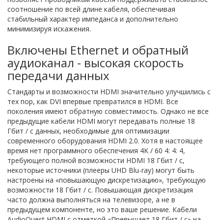
соотношение по всей длине кабеля, обеспечивая
стабильный характер импеданса и дополнительно
минимизируя искажения.
Включены Ethernet и обратный
аудиоканал - высокая скорость
передачи данных
Стандарты и возможности HDMI значительно улучшились с
тех пор, как DVI впервые превратился в HDMI. Все
поколения имеют обратную совместимость. Однако не все
предыдущие кабели HDMI могут передавать полные 18
Гбит / с данных, необходимые для оптимизации
современного оборудования HDMI 2.0. Хотя в настоящее
время нет программного обеспечения 4K / 60 4: 4: 4,
требующего полной возможности HDMI 18 Гбит / с,
некоторые источники (плееры UHD Blu-ray) могут быть
настроены на «повышающую дискретизацию», требующую
возможности 18 Гбит / с. Повышающая дискретизация
часто должна выполняться на телевизоре, а не в
предыдущем компоненте, но это ваше решение. Кабели
AudioQuest HDMI с отметкой «Превышает 18 Гбит / с» на