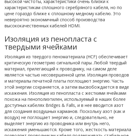
высокой чистоты, характеристики очень близки к
характеристикам сплошного серебряного кабеля, но по
цене гораздо ближе к сплошному медному кабелю. Это
невероятно экономичный способ производства
высококачественных кабелей HDMI.
Изоляция из пенопласта с
твердыми ячейками
Изоляция из твердого пеноматериала (HCF) обеспечивает
критическую геометрию сигнальной пары. Любой твердый
материал, прилегающий к проводнику, на самом деле
является частью несовершенной цепи. Изоляция проводов
и материалы печатной платы поглощают энергию. Часть
этой энергии сохраняется, а затем высвобождается в виде
искажения. Изоляция из пенопласта с жесткими ячейками
похожа на пенополиэтилен, используемый в наших более
доступных кабелях Bridges & Falls, и в нее вводится азот
для создания воздушных карманов. Поскольку азот (как и
воздух) не поглощает энергию и, следовательно, не
выделяет энергию из проводника или внутрь него,
искажения уменьшаются. Кроме того, жесткость материала
позволяет проводникам кабеля поддерживать стабильное