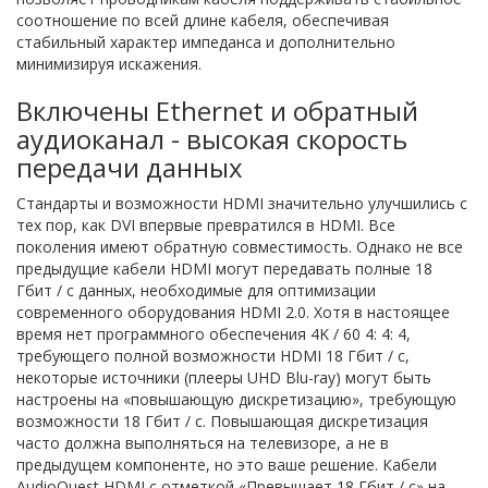
соотношение по всей длине кабеля, обеспечивая
стабильный характер импеданса и дополнительно
минимизируя искажения.
Включены Ethernet и обратный
аудиоканал - высокая скорость
передачи данных
Стандарты и возможности HDMI значительно улучшились с
тех пор, как DVI впервые превратился в HDMI. Все
поколения имеют обратную совместимость. Однако не все
предыдущие кабели HDMI могут передавать полные 18
Гбит / с данных, необходимые для оптимизации
современного оборудования HDMI 2.0. Хотя в настоящее
время нет программного обеспечения 4K / 60 4: 4: 4,
требующего полной возможности HDMI 18 Гбит / с,
некоторые источники (плееры UHD Blu-ray) могут быть
настроены на «повышающую дискретизацию», требующую
возможности 18 Гбит / с. Повышающая дискретизация
часто должна выполняться на телевизоре, а не в
предыдущем компоненте, но это ваше решение. Кабели
AudioQuest HDMI с отметкой «Превышает 18 Гбит / с» на