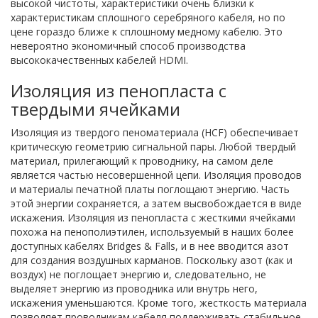
высокой чистоты, характеристики очень близки к
характеристикам сплошного серебряного кабеля, но по
цене гораздо ближе к сплошному медному кабелю. Это
невероятно экономичный способ производства
высококачественных кабелей HDMI.
Изоляция из пенопласта с
твердыми ячейками
Изоляция из твердого пеноматериала (HCF) обеспечивает
критическую геометрию сигнальной пары. Любой твердый
материал, прилегающий к проводнику, на самом деле
является частью несовершенной цепи. Изоляция проводов
и материалы печатной платы поглощают энергию. Часть
этой энергии сохраняется, а затем высвобождается в виде
искажения. Изоляция из пенопласта с жесткими ячейками
похожа на пенополиэтилен, используемый в наших более
доступных кабелях Bridges & Falls, и в нее вводится азот
для создания воздушных карманов. Поскольку азот (как и
воздух) не поглощает энергию и, следовательно, не
выделяет энергию из проводника или внутрь него,
искажения уменьшаются. Кроме того, жесткость материала
позволяет проводникам кабеля поддерживать стабильное