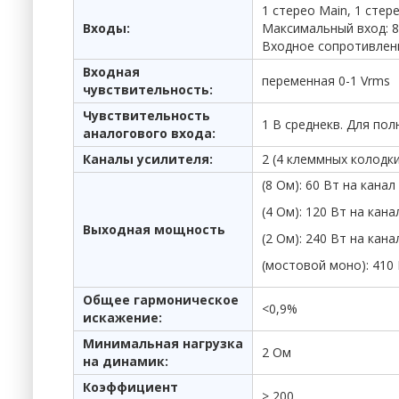
1 стерео Main, 1 стер
Входы:
Максимальный вход: 8
Входное сопротивлени
Входная
переменная 0-1 Vrms
чувствительность:
Чувствительность
1 В среднекв. Для по
аналогового входа:
Каналы усилителя:
2 (4 клеммных колодк
(8 Ом): 60 Вт на канал
(4 Ом): 120 Вт на кана
Выходная мощность
(2 Ом): 240 Вт на кана
(мостовой моно): 410
Общее гармоническое
<0,9%
искажение:
Минимальная нагрузка
2 Ом
на динамик:
Коэффициент
> 200