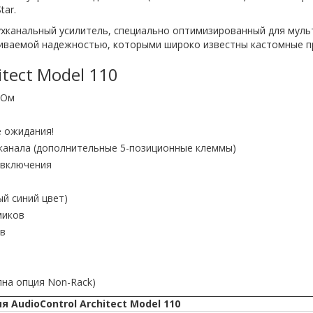
tar.
двухканальный усилитель, специально оптимизированный для муль
иваемой надежностью, которыми широко известны кастомные пр
tect Model 110
 Ом
е ожидания!
канала (дополнительные 5-позиционные клеммы)
 включения
й синий цвет)
миков
ов
пна опция Non-Rack)
 AudioControl Architect Model 110