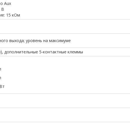
ео Aux
 В
е: 15 кОм
лного выхода; уровень на максимуме
и), дополнительные 5-контактные клеммы
л
л
 Вт