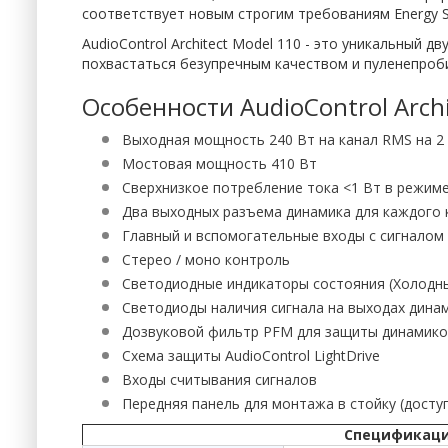
соответствует новым строгим требованиям Energy S
AudioControl Architect Model 110 - это уникальный 
похвастаться безупречным качеством и пуленепроб
Особенности AudioControl Archi
Выходная мощность 240 Вт на канал RMS на 2
Мостовая мощность 410 Вт
Сверхнизкое потребление тока <1 Вт в режим
Два выходных разъема динамика для каждого 
Главный и вспомогательные входы с сигналом
Стерео / моно контроль
Светодиодные индикаторы состояния (Холодны
Светодиоды наличия сигнала на выходах дина
Дозвуковой фильтр PFM для защиты динамик
Схема защиты AudioControl LightDrive
Входы считывания сигналов
Передняя панель для монтажа в стойку (досту
Спецификация