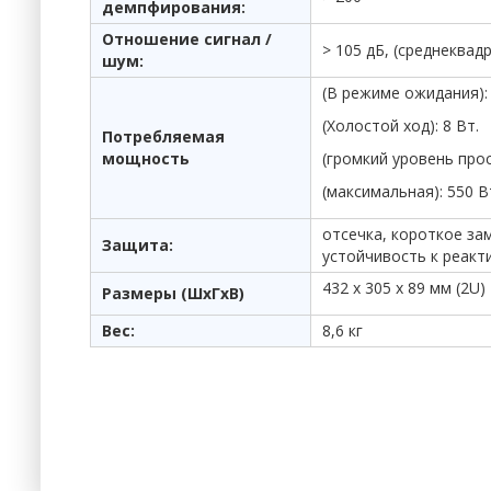
демпфирования:
Отношение сигнал /
> 105 дБ, (среднеква
шум:
(В режиме ожидания): 
(Холостой ход): 8 Вт.
Потребляемая
мощность
(громкий уровень про
(максимальная): 550 В
отсечка, короткое за
Защита:
устойчивость к реакт
432 x 305 x 89 мм (2U
Размеры (ШхГхВ)
Вес:
8,6 кг