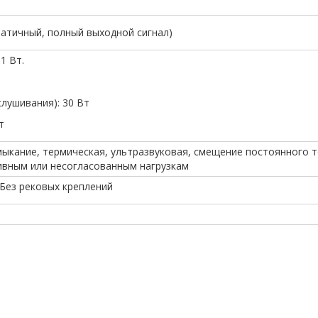
дратичный, полный выходной сигнал)
1 Вт.
слушивания): 30 Вт
т
мыкание, термическая, ультразвуковая, смещение постоянного т
ивным или несогласованным нагрузкам
) Без рековых креплений