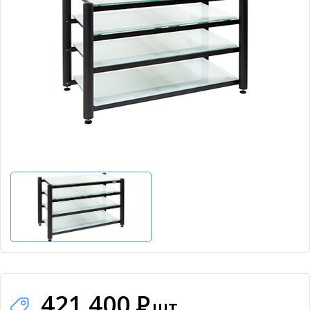
421 400
Р
шт.