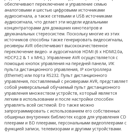
обеспечивают переключение и управление семью
аналоговыми и шестью цифровыми источниками
аудиосигнала, а также сетевыми и USB источниками
аудиосигнала, что делает эти модели идеальными
концентраторами для домашних кинотеатров и
двухканальных стереосистем. Поскольку многие из этих
источников способны также генерировать видеосигналы,
ресиверы AVR обеспечивают высококачественное
переключение видео- и аудосигналов HDMI (6 x HDMI2.0a,
HDCP2.2 & 1 x MHL). Управление AVR осуществляется с
помощью кнопок управления на передней панели, ИК
пульта дистанционного управления, IP контроллера
(Ethernet) или порта RS232. Пульт дистанционного
управления, поставляемый с ресиверами AVR, представляет
собой универсальный обучаемый пульт дистанционного
управления множеством устройств, который является
легким в использовании и после настройки способен
управлять всей системой. Его также можно
запрограммировать с использованием его собственных
обширных внутренних библиотек кодов для управления CD
плеерами и BD плеерами, персональными видеоплеерами с
функцией записи, телевизорами и другими устройствами.