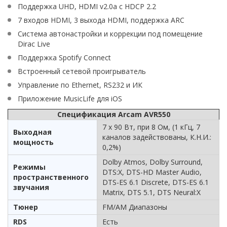
Поддержка UHD, HDMI v2.0a с HDCP 2.2
7 входов HDMI, 3 выхода HDMI, поддержка ARC
Система автонастройки и коррекции под помещение
Dirac Live
Поддержка Spotify Connect
Встроенный сетевой проигрыватель
Управление по Ethernet, RS232 и ИК
Приложение MusicLife для iOS
Спецификация Arcam AVR550
7 x 90 Вт, при 8 Ом, (1 кГц, 7
Выходная
каналов задействованы, К.Н.И.:
мощность
0,2%)
Dolby Atmos, Dolby Surround,
Режимы
DTS:X, DTS-HD Master Audio,
пространственного
DTS-ES 6.1 Discrete, DTS-ES 6.1
звучания
Matrix, DTS 5.1, DTS Neural:X
Тюнер
FM/AM Диапазоны
RDS
Есть