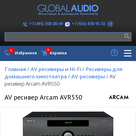
+7 (926) 858-91-51
+7 (495) 308-00-49
0
0
Избранное
Корзина
Главная
/
AV ресиверы и Hi-Fi
/
Ресиверы для
домашнего кинотеатра
/
AV-ресиверы
/
AV
ресивер Arcam AVR550
AV ресивер Arcam AVR550