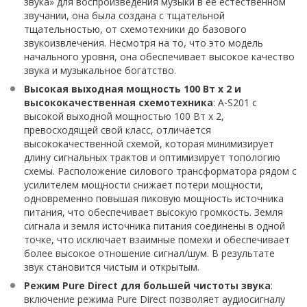
звука» для воспроизведения музыки в её естественном
звучании, она была создана с тщательной
тщательностью, от схемотехники до базового
звукоизвлечения. Несмотря на то, что это модель
начального уровня, она обеспечивает высокое качество
звука и музыкальное богатство.
Высокая выходная мощность 100 Вт х 2 и
высококачественная схемотехника
: A-S201 с
высокой выходной мощностью 100 Вт х 2,
превосходящей свой класс, отличается
высококачественной схемой, которая минимизирует
длину сигнальных трактов и оптимизирует топологию
схемы. Расположение силового трансформатора рядом с
усилителем мощности снижает потери мощности,
одновременно повышая пиковую мощность источника
питания, что обеспечивает высокую громкость. Земля
сигнала и земля источника питания соединены в одной
точке, что исключает взаимные помехи и обеспечивает
более высокое отношение сигнал/шум. В результате
звук становится чистым и открытым.
Режим Pure Direct для большей чистоты звука
:
включение режима Pure Direct позволяет аудиосигналу