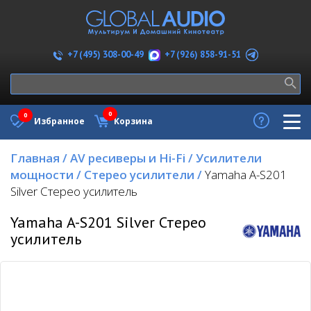
+7 (926) 858-91-51
+7 (495) 308-00-49
0
0
Избранное
Корзина
Главная
/
AV ресиверы и Hi-Fi
/
Усилители
мощности
/
Стерео усилители
/
Yamaha A-S201
Silver Стерео усилитель
Yamaha A-S201 Silver Стерео
усилитель