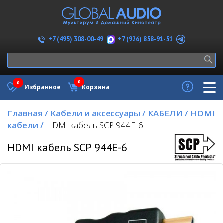
+7 (926) 858-91-51
+7 (495) 308-00-49
0
0
Избранное
Корзина
Главная
/
Кабели и аксессуары
/
КАБЕЛИ
/
HDMI
кабели
/
HDMI кабель SCP 944E-6
HDMI кабель SCP 944E-6